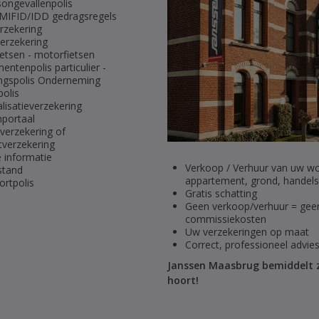
songevallenpolis
IFID/IDD gedragsregels
rzekering
erzekering
etsen - motorfietsen
ntenpolis particulier -
ingspolis Onderneming
polis
lisatieverzekering
nportaal
verzekering of
tverzekering
e informatie
Verkoop / Verhuur van uw wo
stand
appartement, grond, handelsp
ortpolis
Gratis schatting
Geen verkoop/verhuur = gee
commissiekosten
Uw verzekeringen op maat
Correct, professioneel advies
Janssen Maasbrug bemiddelt z
hoort!