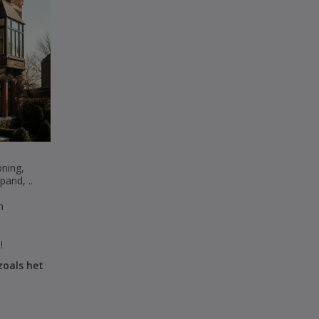
ning,
and, ..
n
!
oals het