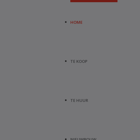
HOME
TE KOOP
TE HUUR
NIEUWBOUW