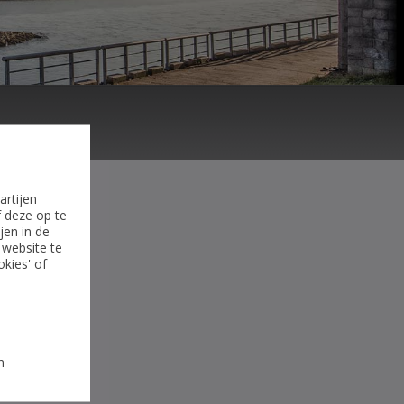
artijen
f deze op te
jen in de
 website te
okies' of
n