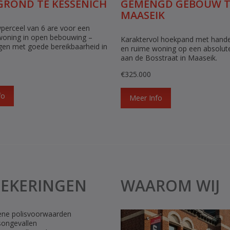
ROND TE KESSENICH
GEMENGD GEBOUW T
MAASEIK
erceel van 6 are voor een
woning in open bebouwing –
Karaktervol hoekpand met hande
egen met goede bereikbaarheid in
en ruime woning op een absolute
aan de Bosstraat in Maaseik.
€325.000
fo
Meer Info
ZEKERINGEN
WAAROM WIJ
ne polisvoorwaarden
songevallen