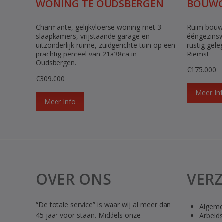
WONING TE OUDSBERGEN
BOUWG
Charmante, gelijkvloerse woning met 3
Ruim bouwp
slaapkamers, vrijstaande garage en
ééngezins
uitzonderlijk ruime, zuidgerichte tuin op een
rustig gel
prachtig perceel van 21a38ca in
Riemst.
Oudsbergen.
€175.000
€309.000
Meer In
Meer Info
OVER ONS
VER
“De totale service” is waar wij al meer dan
Algeme
45 jaar voor staan. Middels onze
Arbeid