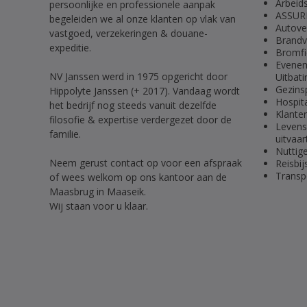
Arbeid
persoonlijke en professionele aanpak
ASSURM
begeleiden we al onze klanten op vlak van
Autove
vastgoed, verzekeringen & douane-
Brandv
expeditie.
Bromfi
Eveneme
NV Janssen werd in 1975 opgericht door
Uitbat
Gezins
Hippolyte Janssen (+ 2017). Vandaag wordt
Hospita
het bedrijf nog steeds vanuit dezelfde
Klante
filosofie & expertise verdergezet door de
Levens
familie.
uitvaar
Nuttig
Neem gerust contact op voor een afspraak
Reisbij
Transp
of wees welkom op ons kantoor aan de
Maasbrug in Maaseik.
Wij staan voor u klaar.