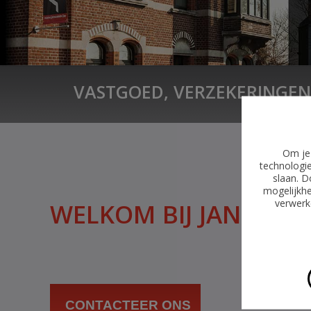
VASTGOED, VERZEKERINGEN
Om je 
technologie
slaan. D
mogelijkhe
verwerke
WELKOM BIJ JANSSE
CONTACTEER ONS