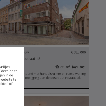
Gemengd gebouw
€ 325.000
MAASEIK - Bosstraat 18
artijen
251 m²
5
1
f deze op te
Karaktervol hoekpand met handelsruimte en ruime woning
jen in de
op een absolute topligging aan de Bosstraat in Maaseik.
 website te
okies' of