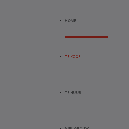
HOME
TE KOOP
TE HUUR
NIEUWBOUW