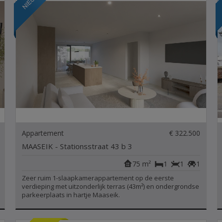
Appartement
€ 322.500
MAASEIK - Stationsstraat 43 b 3
75 m²
1
1
1
Zeer ruim 1-slaapkamerappartement op de eerste
verdieping met uitzonderlijk terras (43m²) en ondergrondse
parkeerplaats in hartje Maaseik.