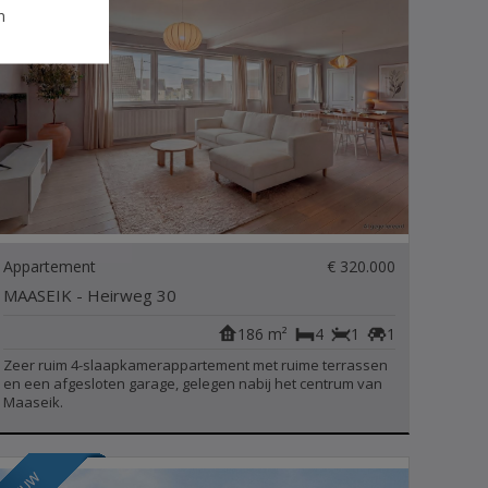
n
Appartement
€ 320.000
MAASEIK - Heirweg 30
186 m²
4
1
1
Zeer ruim 4-slaapkamerappartement met ruime terrassen
en een afgesloten garage, gelegen nabij het centrum van
Maaseik.