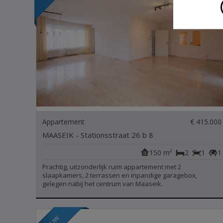
Appartement
€ 415.000
MAASEIK - Stationsstraat 26 b 8
150 m²
2
1
1
Prachtig, uitzonderlijk ruim appartement met 2
slaapkamers, 2 terrassen en inpandige garagebox,
gelegen nabij het centrum van Maaseik.