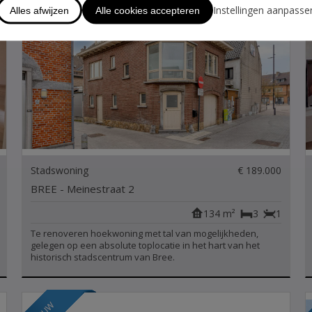
Instellingen aanpasse
Alles afwijzen
Alle cookies accepteren
Stadswoning
€ 189.000
BREE - Meinestraat 2
134 m²
3
1
Te renoveren hoekwoning met tal van mogelijkheden,
gelegen op een absolute toplocatie in het hart van het
historisch stadscentrum van Bree.