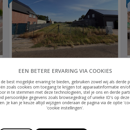
Bouwgrond
€ 175.000
EEN BETERE ERVARING VIA COOKIES
KESSENICH - Heesstraat 38
de best mogelijke ervaring te bieden, gebruiken zowel wij als derde p
ën zoals cookies om toegang te krijgen tot apparaatinformatie en/o
Ruim bouwperceel van 9a 13ca voor een vrijstaande
oor in te stemmen met deze technologieën, stel je ons en derde parti
woning op een rustige topligging te Kessenich met vrij
id persoonlijke gegevens zoals browsegedrag of unieke ID's op deze
uitzicht op de omliggende velden.
n. Je kan je keuze altijd wijzigen onderaan de pagina via de optie 'co
'cookie instellingen'.