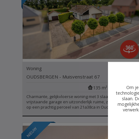
Woning
€ 309.000
OUDSBERGEN - Muisvenstraat 67
Om je 
135 m²
3
1
1
technologie
Charmante, gelijkvloerse woning met 3 slaapkamers,
slaan. D
vrijstaande garage en uitzonderlijk ruime, zuidgerichte tuin
mogelijkhe
op een prachtig perceel van 21a38ca in Oudsbergen.
verwerke