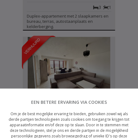
3
1
Duplex-appartement met 2 slaapkamers en
bureau, terras, autostaanplaats en
kelderberging.
EEN BETERE ERVARING VIA COOKIES
Appartement
Verhuurd
MAASEIK - Monseigneur Koningsstraat
Om je de best mogelijke ervaring te bieden, gebruiken zowel wij als
23 b 2
derde partijen technologieën zoals cookies om toegang te krijgen tot
2
1
apparaatinformatie en/of deze op te slaan. Door in te stemmen met
deze technologieën, stel je ons en derde partijen in de mogelijkheid
Gezellig appartement met 2 slaapkamers en
persoonlijke gegevens zoals browsegedrag of unieke ID's op deze