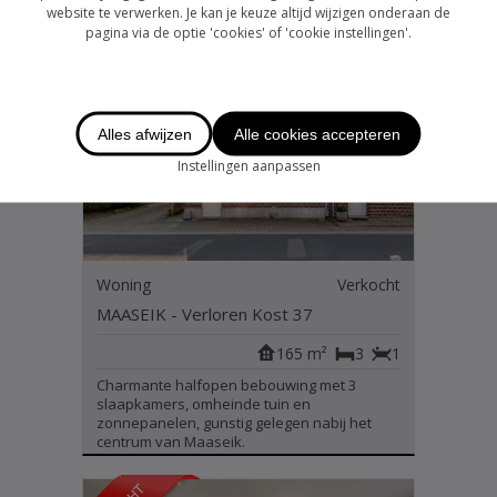
terrasje nabij het centrum van Maaseik.
website te verwerken. Je kan je keuze altijd wijzigen onderaan de
pagina via de optie 'cookies' of 'cookie instellingen'.
Alles afwijzen
Alle cookies accepteren
Instellingen aanpassen
Woning
Verkocht
MAASEIK - Verloren Kost 37
165 m²
3
1
Charmante halfopen bebouwing met 3
slaapkamers, omheinde tuin en
zonnepanelen, gunstig gelegen nabij het
centrum van Maaseik.