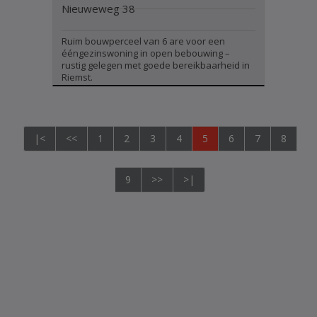
Nieuweweg 38
Ruim bouwperceel van 6 are voor een
ééngezinswoning in open bebouwing –
rustig gelegen met goede bereikbaarheid in
Riemst.
|<
<<
1
2
3
4
5
6
7
8
9
>>
>|