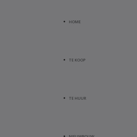
HOME
TE KOOP
TE HUUR
NIEUWBOUW