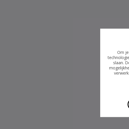
Om je 
technologie
slaan. D
mogelijkhe
verwerke