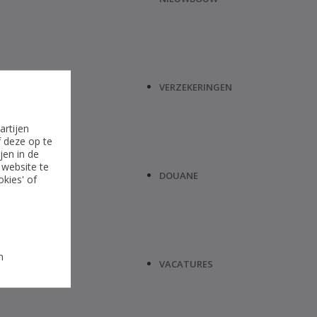
VERZEKERINGEN
artijen
f deze op te
jen in de
 website te
DOUANE
okies' of
n
VACATURES