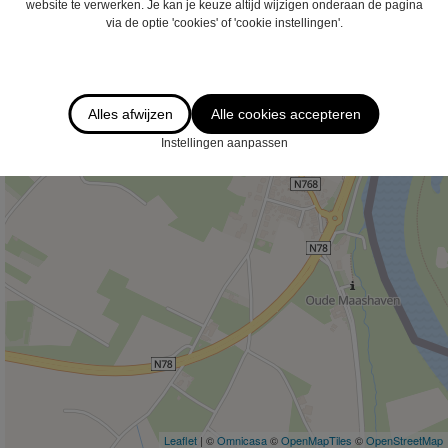
website te verwerken. Je kan je keuze altijd wijzigen onderaan de pagina
via de optie 'cookies' of 'cookie instellingen'.
Alles afwijzen
Alle cookies accepteren
Instellingen aanpassen
Leaflet
| ©
Omnicasa
©
OpenMapTiles
©
OpenStreetMap