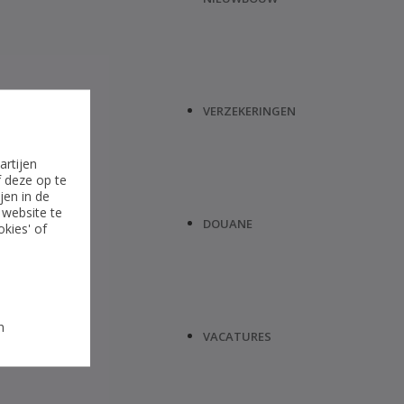
VERZEKERINGEN
artijen
f deze op te
jen in de
 website te
DOUANE
okies' of
n
VACATURES