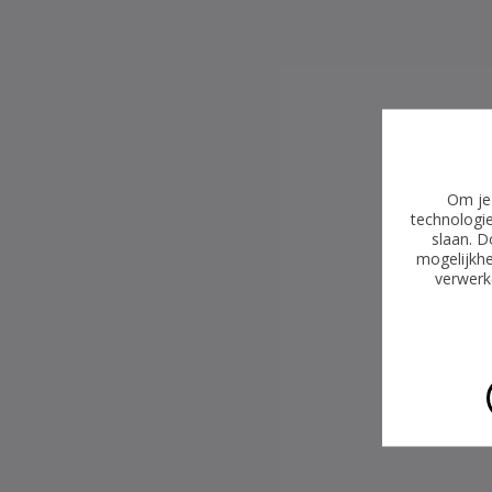
Om je 
technologie
slaan. D
mogelijkhe
verwerke