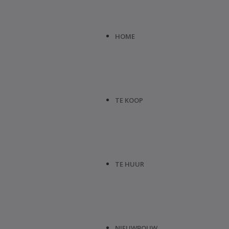
HOME
TE KOOP
TE HUUR
NIEUWBOUW