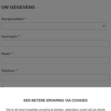
UW GEGEVENS
Aanspreektitel
*
:
Voornaam
*
:
Naam
*
:
Telefoon
*
:
Straat :
EEN BETERE ERVARING VIA COOKIES
Nummer :
Om je de best mogelijke ervaring te bieden, gebruiken zowel wij als derde