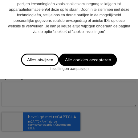
partijen technologieën zoals cookies om toegang te krijgen tot
apparaatinformatie en/of deze op te slaan. Door in te stemmen met deze
Postcode :
technologieën, stel je ons en derde partijen in de mogelijkheid
persoonlijke gegevens zoals browsegedrag of unieke ID's op deze
website te verwerken. Je kan je keuze altijd wijzigen onderaan de pagina
via de optie 'cookies' of 'cookie instellingen'.
Gemeente :
Email
*
:
Alles afwijzen
Alle cookies accepteren
Instellingen aanpassen
Opmerkingen :