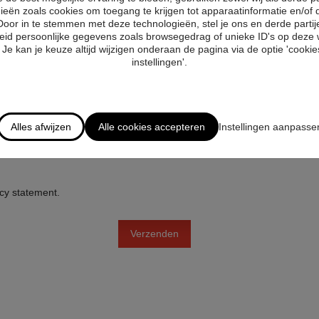
ieën zoals cookies om toegang te krijgen tot apparaatinformatie en/of 
Door in te stemmen met deze technologieën, stel je ons en derde partij
eid persoonlijke gegevens zoals browsegedrag of unieke ID's op deze 
Je kan je keuze altijd wijzigen onderaan de pagina via de optie 'cookies
instellingen'.
Alles afwijzen
Alle cookies accepteren
Instellingen aanpasse
acy statement
.
Verzenden