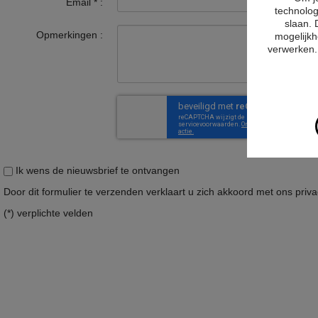
Email
*
:
technolog
slaan. 
Opmerkingen :
mogelijkh
verwerken. 
Ik wens de nieuwsbrief te ontvangen
Door dit formulier te verzenden verklaart u zich akkoord met ons
priv
(*) verplichte velden