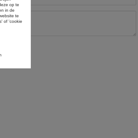
deze op te
en in de
website te
' of 'cookie
n