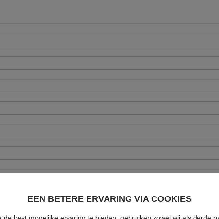
EEN BETERE ERVARING VIA COOKIES
 de best mogelijke ervaring te bieden, gebruiken zowel wij als derde pa