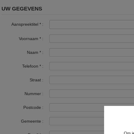
UW GEGEVENS
Aanspreektitel
*
:
Voornaam
*
:
Naam
*
:
Telefoon
*
:
Straat :
Nummer :
Postcode :
Gemeente :
Om je