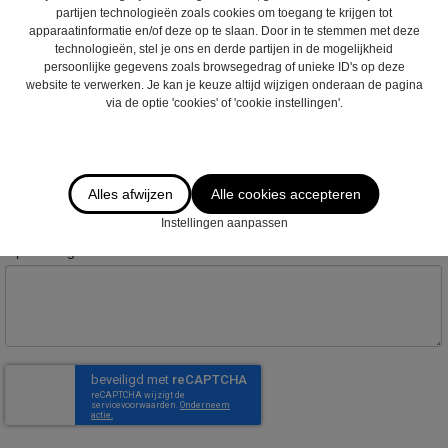
partijen technologieën zoals cookies om toegang te krijgen tot
apparaatinformatie en/of deze op te slaan. Door in te stemmen met deze
Postcode :
technologieën, stel je ons en derde partijen in de mogelijkheid
persoonlijke gegevens zoals browsegedrag of unieke ID's op deze
website te verwerken. Je kan je keuze altijd wijzigen onderaan de pagina
via de optie 'cookies' of 'cookie instellingen'.
Gemeente :
Email
*
:
Alles afwijzen
Alle cookies accepteren
Instellingen aanpassen
Opmerkingen :