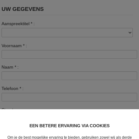
UW GEGEVENS
Aanspreektitel
*
:
Voornaam
*
:
Naam
*
:
Telefoon
*
:
Straat :
EEN BETERE ERVARING VIA COOKIES
Nummer :
Om je de best mogelijke ervaring te bieden, gebruiken zowel wij als derde